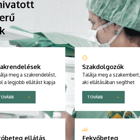
ivatott
erű
ik
akrendelések
Szakdolgozók
álja meg a szakrendelést,
Találja meg a szakembert
l a legjobb ellátást kapja
aki ellátásában segíthet
TOVÁBB
TOVÁBB
róbeteg ellátás
Fekvőbeteg