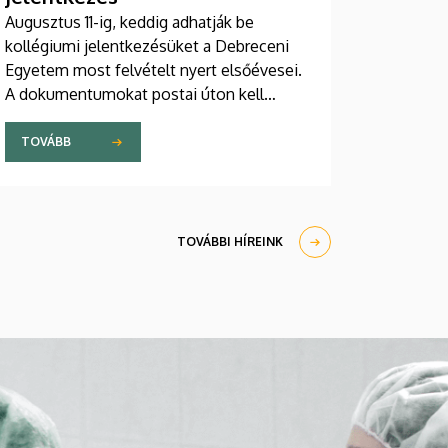
Augusztus 11-ig, keddig adhatják be
kollégiumi jelentkezésüket a Debreceni
Egyetem most felvételt nyert elsőévesei.
A dokumentumokat postai úton kell
eljuttatniuk a DE Kollégiumi Felvételi és
Szociális Iroda címére. A kollégiumi
TOVÁBB
férőhelyekről a gólyák a Kollégiumi
Felvételi és Szociális Bizottság döntését
követően, augusztus 21-e után kapnak
értesítést emailben.
TOVÁBBI HÍREINK