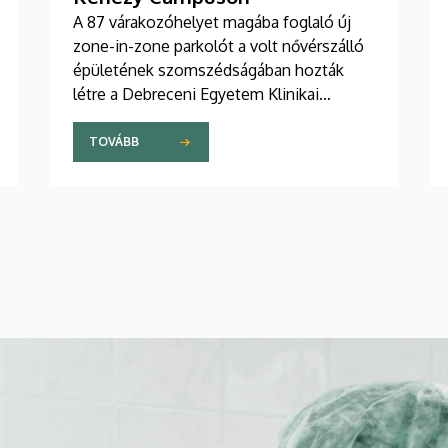
A 87 várakozóhelyet magába foglaló új
zone-in-zone parkolót a volt nővérszálló
épületének szomszédságában hozták
létre a Debreceni Egyetem Klinikai
Központ Kenézy Gyula Campusán. Az új
területet várhatóan augusztusban nyitják
TOVÁBB
meg a járművek előtt.