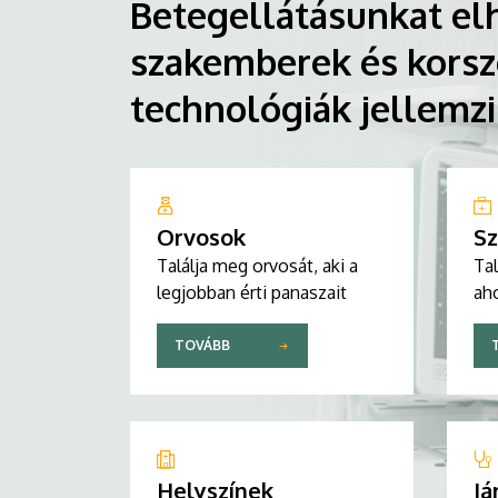
Betegellátásunkat elh
szakemberek és korsz
technológiák jellemz
Orvosok
Sz
Találja meg orvosát, aki a
Tal
legjobban érti panaszait
aho
TOVÁBB
Helyszínek
Já