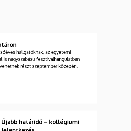
atáron
lsőéves hallgatóknak, az egyetemi
l is nagyszabású fesztiválhangulatban
 vehetnek részt szeptember közepén.
Újabb határidő – kollégiumi
jelentkezés