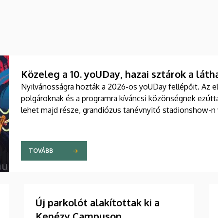
Közeleg a 10. yoUDay, hazai sztárok a láth
Nyilvánosságra hozták a 2026-os yoUDay fellépőit. Az e
polgároknak és a programra kíváncsi közönségnek ezútta
lehet majd része, grandiózus tanévnyitó stadionshow-n
TOVÁBB
Új parkolót alakítottak ki a
Kenézy Campuson