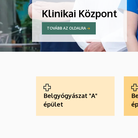
Klinikai Központ
TOVÁBB AZ OLDALRA
ALKALMAZÁSOK
Belgyógyászat "A"
Be
épület
ép