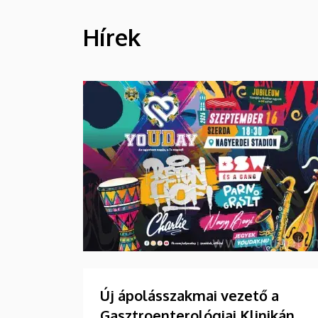
Hírek
HÍREK
Új ápolásszakmai vezető a
Gasztroenterológiai Klinikán