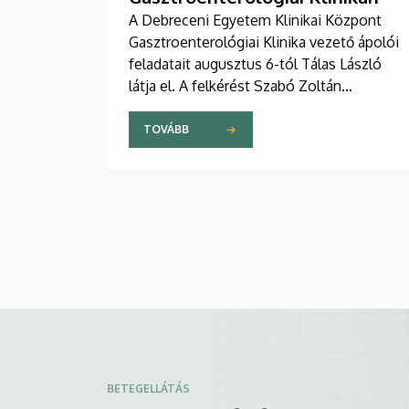
A Debreceni Egyetem Klinikai Központ
Gasztroenterológiai Klinika vezető ápolói
feladatait augusztus 6-tól Tálas László
látja el. A felkérést Szabó Zoltán
professzor, a Klinikai Központ elnöke,
valamint Szőllősi Anna ápolási és
TOVÁBB
szakdolgozói igazgató adta át pénteken
ünnepélyes keretek között az Elnöki
Hivatalban.
BETEGELLÁTÁS