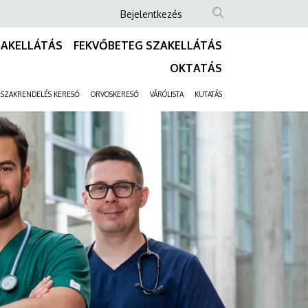
Anonim
Bejelentkezés
Felhasználói
ZAKELLÁTÁS
FEKVŐBETEG SZAKELLÁTÁS
fiók
Fő
OKTATÁS
menüje
navigáció
SZAKRENDELÉS KERESŐ
ORVOSKERESŐ
VÁRÓLISTA
KUTATÁS
Másodlagos
navigáció